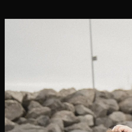
Iceland
DSC00528.jpg