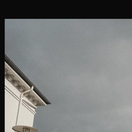
Iceland
DSC00767.jpg